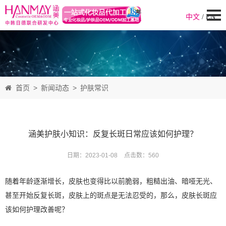
中文
/
EN
首页
>
新闻动态
>
护肤常识
涵美护肤小知识：反复长斑日常应该如何护理？
日期：2023-01-08
点击数：
560
随着年龄逐渐增长，皮肤也变得比以前脆弱，粗糙出油、暗哑无光、
甚至开始反复长斑，皮肤上的斑点是无法忍受的，那么，皮肤长斑应
该如何护理改善呢？