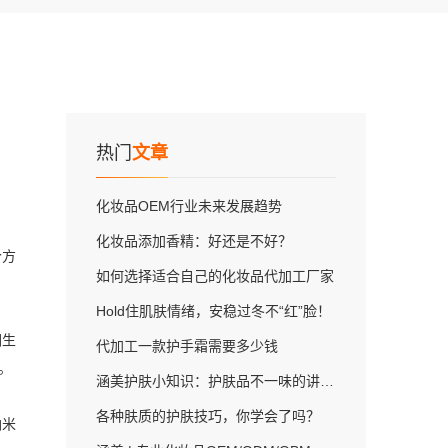
热门
文章
化妆品OEM行业未来发展趋势
化妆品添加香精：好还是不好？
个方
如何选择适合自己的化妆品代加工厂家
Hold住肌肤情绪，安稳过冬不“红”脸！
们生
代加工一款护手霜需要多少钱
。
涵美护肤小知识：护肤品不一味的讲究贵，而讲究适合自己
各种肤质的护肤技巧，你学会了吗？
纳米