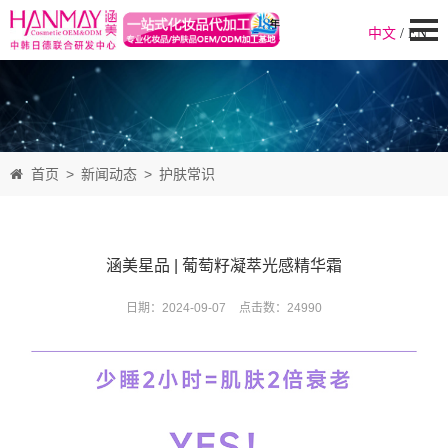
中文
/
EN
首页
>
新闻动态
>
护肤常识
涵美星品 | 葡萄籽凝萃光感精华霜
日期：2024-09-07
点击数：
24990